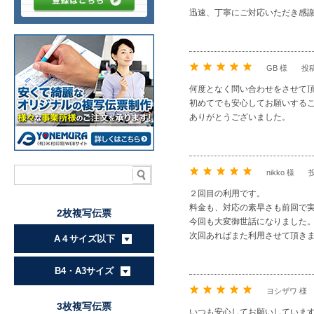
迅速、丁寧にご対応いただき感
GB 様
投稿
何度となく問い合わせをさせて
初めてでも安心してお願いする
ありがとうございました。
nikko 様
２回目の利用です。
料金も、対応の素早さも前回で
2枚複写伝票
今回も大変御世話になりました
次回あればまた利用させて頂き
A４サイズ以下
B4・A3サイズ
ヨシザワ 様
3枚複写伝票
いつも安心してお願いしていま