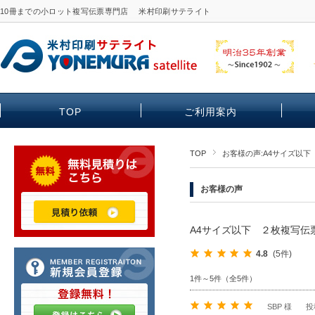
10冊までの小ロット複写伝票専門店 米村印刷サテライト
TOP
ご利用案内
TOP
お客様の声:A4サイズ以
お客様の声
A4サイズ以下 ２枚複写伝
4.8
(5件)
1件～5件（全5件）
SBP 様
投