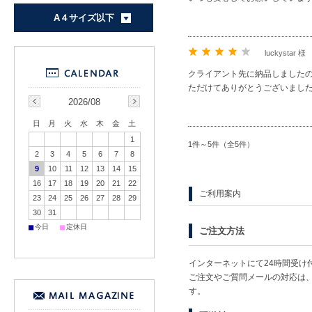
A４サイズ以下
luckystar 様
クライアント先に納品しました
ただけてありがとうございまし
2026/08
日
月
火
水
木
金
土
1
1件～5件（全5件）
2
3
4
5
6
7
8
9
10
11
12
13
14
15
16
17
18
19
20
21
22
ご利用案内
23
24
25
26
27
28
29
30
31
■
■
今日
定休日
ご注文方法
インターネットにて24時間受け
ご注文やご質問メールの対応は
す。