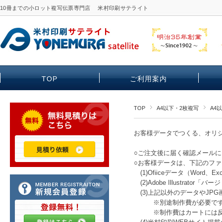
10冊までの小ロット複写伝票専門店 米村印刷サテライト
TOP
ご利用案内
TOP
A4以下・2枚複写
A4
お客様データでつくる、オリ
○ご注文後に届く確認メール
○お客様データは、下記のフ
(1)Ofiiceデータ（Word、E
(2)Adobe Illustrato
(3)上記以外のデータやJP
※別途制作費が必要です。
※制作費はカートには反映