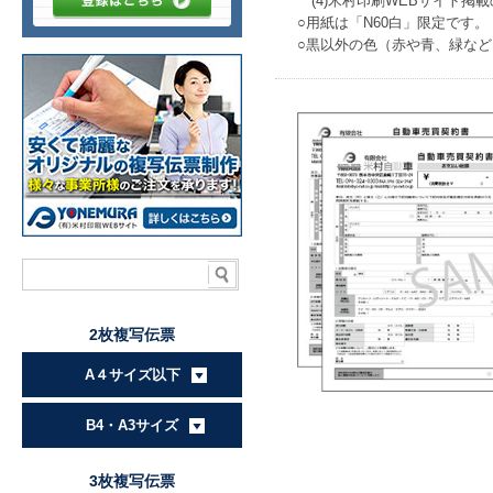
(4)米村印刷WEBサイト掲
○用紙は「N60白」限定です。
○黒以外の色（赤や青、緑な
2枚複写伝票
A４サイズ以下
B4・A3サイズ
3枚複写伝票